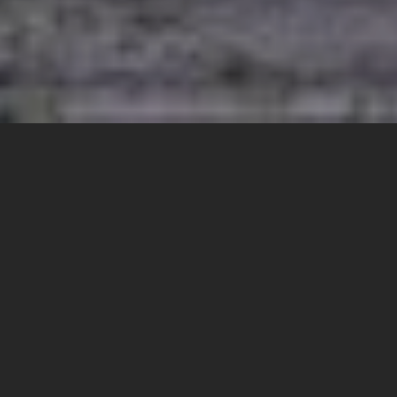
RED PROJE
HAKKINDA
Red Proje İnşaat, yaşam alanlarınızı genişletmek ve
zenginlik katmak amacı ile kurulmuş ve uzun yıllara dayanan
tecrübesini sizlere sunan bir firmadır.